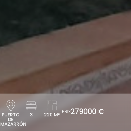
279000 €
PRIX
PUERTO
3
220 M²
DE
MAZARRÓN