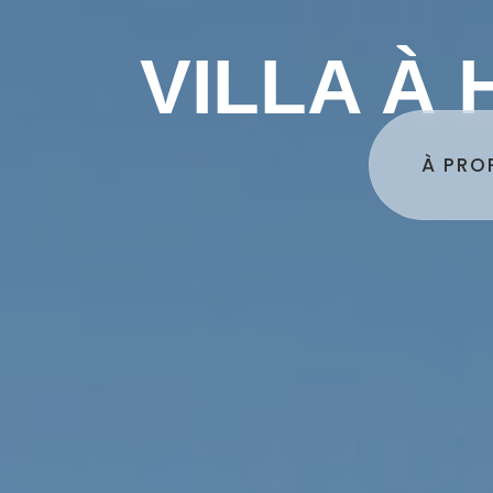
VILLA À
À PRO